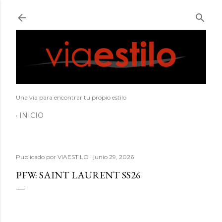
Ir al contenido principal
Una vía para encontrar tu propio estilo
INICIO
Publicado por
VIAESTILO
junio 29, 2026
PFW: SAINT LAURENT SS26