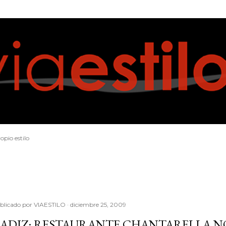
Ir al contenido principal
opio estilo
blicado por
VIAESTILO
diciembre 25, 2009
ADIZ: RESTAURANTE CHANTARELLA 