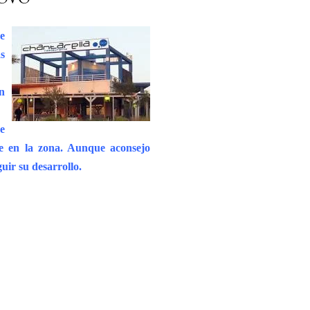
se
s
en
e
te en la zona. Aunque aconsejo
uir su desarrollo.