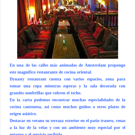
En una de las calles más animadas de Amsterdam propongo
este magnífico restaurante de cocina oriental.
Dynasty restaurant cuenta con varios espacios, zona para
tomar una copa mientras esperas y la sala decorada con
grandes sombrillas que cubren el techo.
En la carta podemos encontrar muchas especialidades de la
cocina cantonesa, así como muchos guiños a otros platos de
origen asiático.
Destacar en verano su terraza exterior en el patio trasero, cenas
a la luz de la velas y con un ambiente muy especial por el
entorno y el servicio recibido.