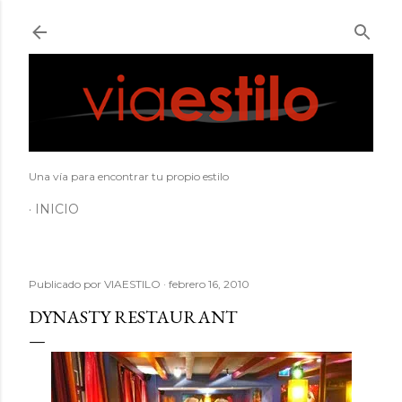
Ir al contenido principal
Una vía para encontrar tu propio estilo
INICIO
Publicado por
VIAESTILO
febrero 16, 2010
DYNASTY RESTAURANT