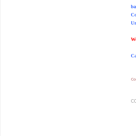
ba
Co
Un
W
Ca
Co
C