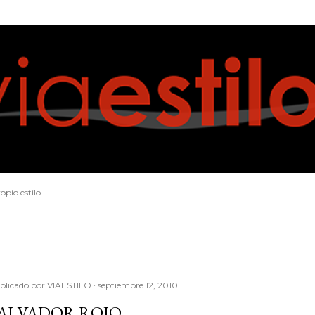
Ir al contenido principal
opio estilo
blicado por
VIAESTILO
septiembre 12, 2010
ALVADOR ROJO