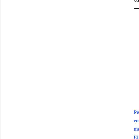
Pe
em
me
El