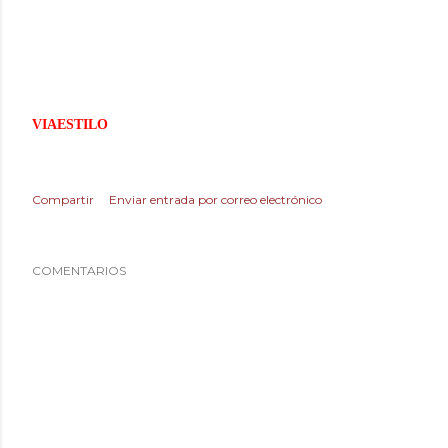
para repasar algunas de las propuestas, que ya os traeremos en
la propia temporada.
VIAESTILO
os invita a dejar vuestras propias impresiones.
Compartir
Enviar entrada por correo electrónico
COMENTARIOS