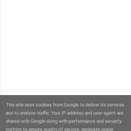
This site uses cookies from Google to deliver its services
and to analyze traffic. Your IP address and user-agent are
Con la tecnología de Blogger
shared with Google along with performance and security
metrics to ensure quality of service, generate usage
Imágenes del tema:
sebastian-julian