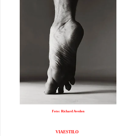
Foto: Richard Avedon
Acaba de terminar la semana de la moda de Milán para
hombre con las propuestas de la próxima temporada
primavera-verano 2012.
VIAESTILO
pone el pie en la pasarela