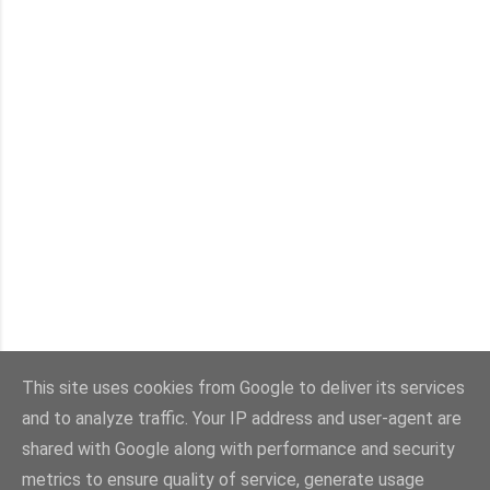
This site uses cookies from Google to deliver its services
and to analyze traffic. Your IP address and user-agent are
Con la tecnología de Blogger
shared with Google along with performance and security
metrics to ensure quality of service, generate usage
Imágenes del tema:
sebastian-julian