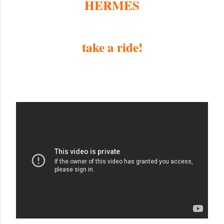
HERMES
take a ride!