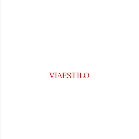
EN PARIS, CON LAS
PROPUESTAS PARA EL
PRÓXIMO INVIERNO 2012-2013.
SÚBETE A LA PASARELA EN
VIAESTILO