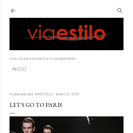
Ir al contenido principal
Una vía para encontrar tu propio estilo
INICIO
Publicado por
VIAESTILO
enero 21, 2012
LET´S GO TO PARIS