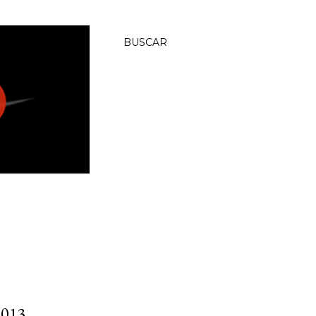
BUSCAR
013