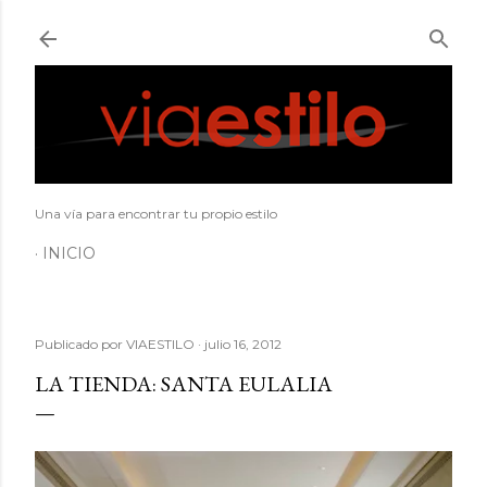
Ir al contenido principal
Una vía para encontrar tu propio estilo
INICIO
Publicado por
VIAESTILO
julio 16, 2012
LA TIENDA: SANTA EULALIA