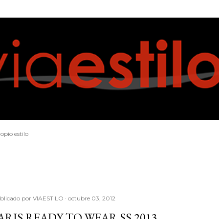
Ir al contenido principal
opio estilo
blicado por
VIAESTILO
octubre 03, 2012
ARIS READY TO WEAR SS 2013