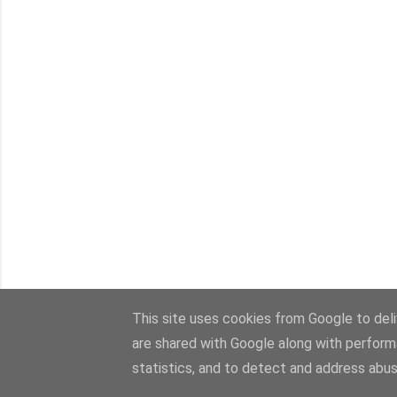
This site uses cookies from Google to deliv
are shared with Google along with perform
statistics, and to detect and address abus