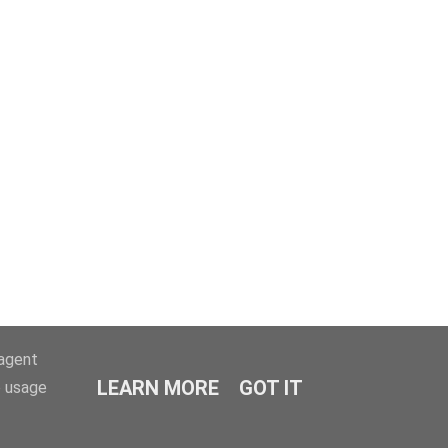
-agent
LEARN MORE
GOT IT
e usage