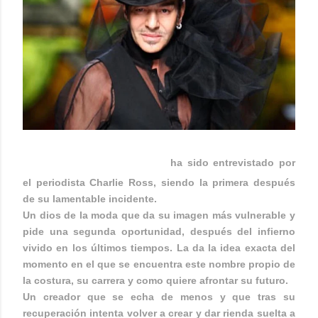
JOHN GALLIANO
ha sido entrevistado por
el periodista Charlie Ross, siendo la primera después
de su lamentable incidente.
Un dios de la moda que da su imagen más vulnerable y
pide una segunda oportunidad, después del infierno
vivido en los últimos tiempos. La da la idea exacta del
momento en el que se encuentra este nombre propio de
la costura, su carrera y como quiere afrontar su futuro.
Un creador que se echa de menos y que tras su
recuperación intenta volver a crear y dar rienda suelta a