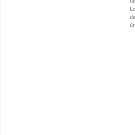
u
Lo
de
ún