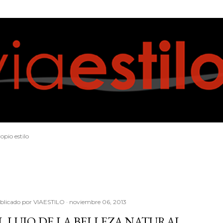
Ir al contenido principal
opio estilo
blicado por
VIAESTILO
noviembre 06, 2013
L LUJO DE LA BELLEZA NATURAL