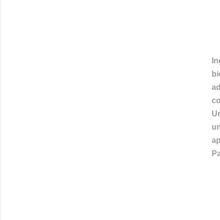
I
bi
a
co
Un
un
ap
Pa