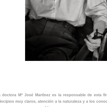
RCHANGELA
 doctora Mª José Martínez es la responsable de esta f
incipios muy claros, atención a la naturaleza y a los con