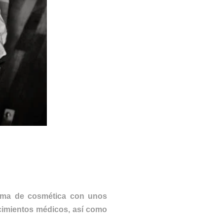
irma de cosmética con unos
ocimientos médicos, así como