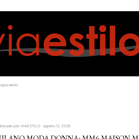
Ir al contenido principal
opio estilo
blicado por
VIAESTILO
agosto 12, 2025
ILANO MODA DONNA: MM6 MAISON MA