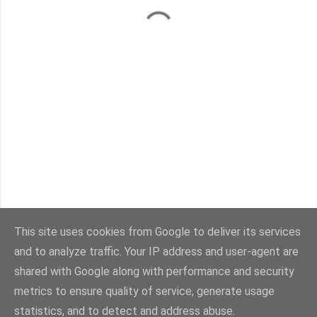
This site uses cookies from Google to deliver its services
and to analyze traffic. Your IP address and user-agent are
Con la tecnología de Blogger
shared with Google along with performance and security
metrics to ensure quality of service, generate usage
Imágenes del tema:
sebastian-julian
statistics, and to detect and address abuse.
@viaestilo