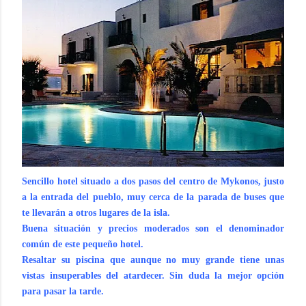
Sencillo hotel situado a dos pasos del centro de Mykonos, justo
a la entrada del pueblo, muy cerca de la parada de buses que
te llevarán a otros lugares de la isla.
Buena situación y precios moderados son el denominador
común de este pequeño hotel.
Resaltar su piscina que aunque no muy grande tiene unas
vistas insuperables del atardecer. Sin duda la mejor opción
para pasar la tarde.