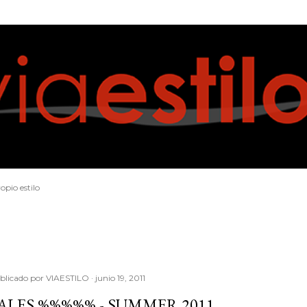
Ir al contenido principal
opio estilo
blicado por
VIAESTILO
junio 19, 2011
ALES %%%%% - SUMMER 2011