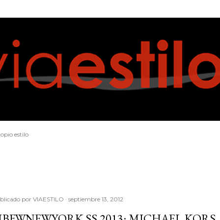
Ir al contenido principal
opio estilo
blicado por
VIAESTILO
septiembre 13, 2012
BFWNEWYORK SS 2013: MICHAEL KORS