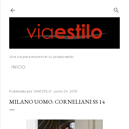
Ir al contenido principal
Una vía para encontrar tu propio estilo
INICIO
Publicado por
VIAESTILO
junio 24, 2013
MILANO UOMO: CORNELIANI SS 14