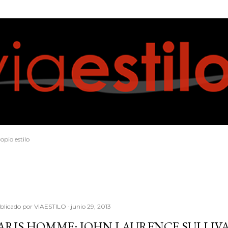
Ir al contenido principal
opio estilo
blicado por
VIAESTILO
junio 29, 2013
ARIS HOMME: JOHN LAURENCE SULLIVA