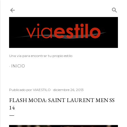
Ir al contenido principal
Una vía para encontrar tu propio estilo
INICIO
Publicado por
VIAESTILO
diciembre 26, 2013
FLASH MODA: SAINT LAURENT MEN SS
14