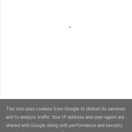
This site uses cookies from Google to deliver its services
and to analyze traffic. Your IP address and user-agent are
Con la tecnología de Blogger
shared with Google along with performance and security