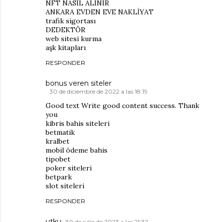
NFT NASIL ALINIR
ANKARA EVDEN EVE NAKLİYAT
trafik sigortası
DEDEKTÖR
web sitesi kurma
aşk kitapları
RESPONDER
bonus veren siteler
30 de diciembre de 2022 a las 18:19
Good text Write good content success. Thank
you
kibris bahis siteleri
betmatik
kralbet
mobil ödeme bahis
tipobet
poker siteleri
betpark
slot siteleri
RESPONDER
utku
30 de julio de 2023 a las 21:32