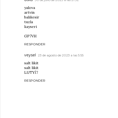
yalova
artvin
balıkesir
tuzla
kayseri
GP7VH
RESPONDER
veysel
23 de agosto de 2023 a las 5:55
salt likit
salt likit
LUTYİ7
RESPONDER