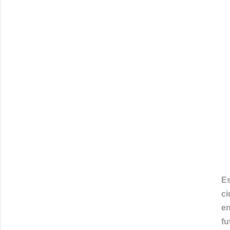
Es
ci
en
fu