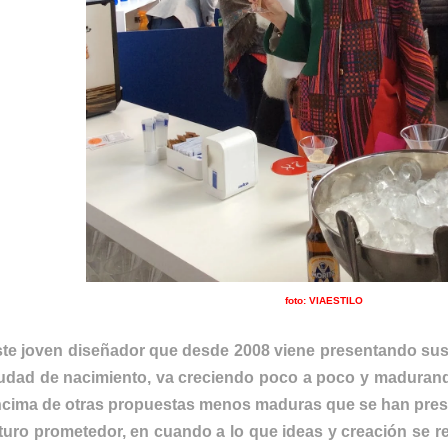
foto: VIAESTILO
te joven diseñador que desde 2008 viene presentando sus
udad de nacimiento, va creciendo poco a poco y madurand
cima de otras propuestas menos maduras que se han pre
turo prometedor, en cuando a lo que ideas y creación se r