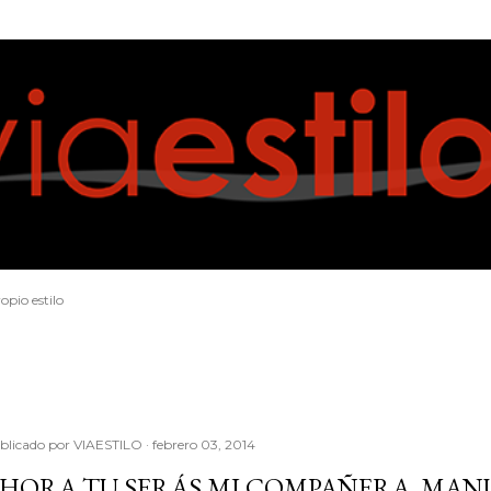
Ir al contenido principal
opio estilo
blicado por
VIAESTILO
febrero 03, 2014
HORA TU SERÁS MI COMPAÑERA, MAN