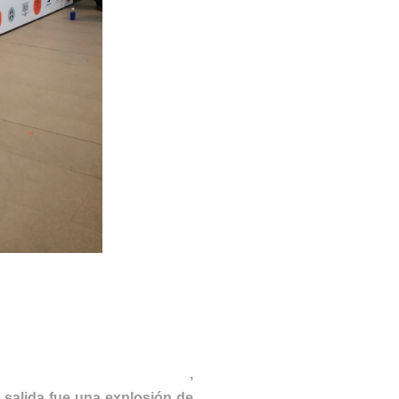
ARCELONA FASHION WEEK
,
 salida fue una explosión de