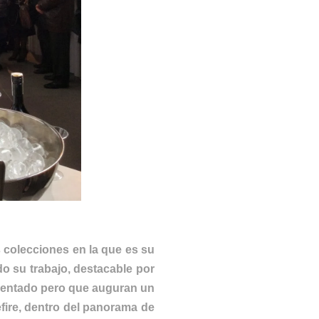
 colecciones en la que es su
o su trabajo, destacable por
sentado pero que auguran un
efire, dentro del panorama de