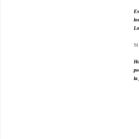
Es
lo
Lo
Si
Ha
po
la