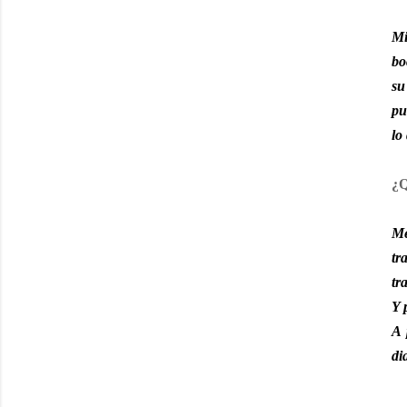
Mi
bo
su
pu
lo
¿Q
Me
tr
tr
Y 
A 
di