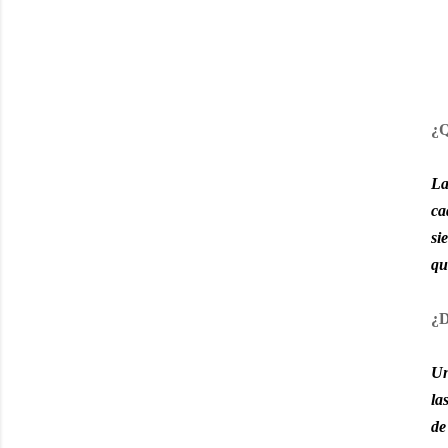
¿Q
La
ca
si
qu
¿D
Un
la
de