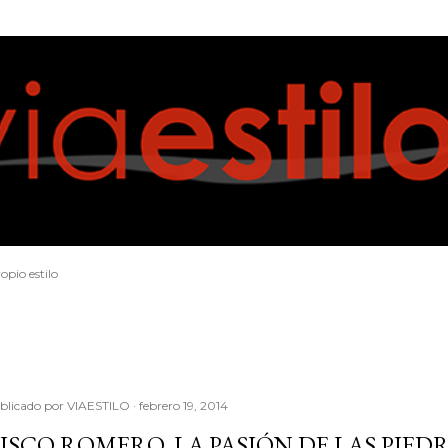
Ir al contenido principal
opio estilo
blicado por
VIAESTILO
febrero 19, 2014
ISCO ROMERO, LA PASIÓN DE LAS PIED