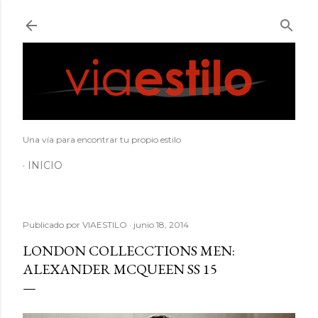
Ir al contenido principal
Una vía para encontrar tu propio estilo
INICIO
Publicado por
VIAESTILO
junio 18, 2014
LONDON COLLECCTIONS MEN:
ALEXANDER MCQUEEN SS 15