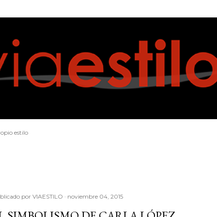
Ir al contenido principal
opio estilo
blicado por
VIAESTILO
noviembre 04, 2015
L SIMBOLISMO DE CARLA LÓPEZ