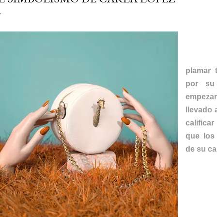
CAR
plamar 
por su
empeza
llevado
calific
que los 
de su ca