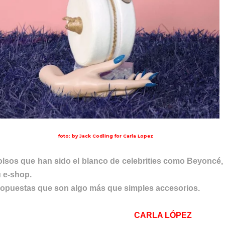
foto: by Jack Codling for Carla Lopez
lsos que han sido el blanco de celebrities como Beyoncé,
 e-shop.
opuestas que son algo más que simples accesorios.
CARLA LÓPEZ