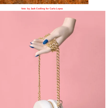
foto: by Jack Codling for Carla Lopez