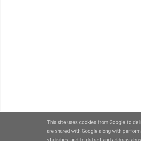
This site uses cookies from Google to deliv
are shared with Google along with perform
statistics, and to detect and address abus