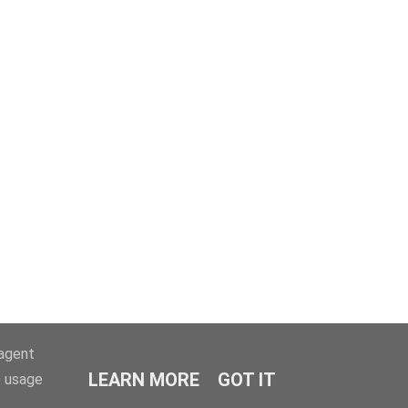
-agent
LEARN MORE
GOT IT
e usage