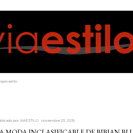
Ir al contenido principal
opio estilo
blicado por
VIAESTILO
noviembre 23, 2015
A MODA INCLASIFICABLE DE BIBIAN BL