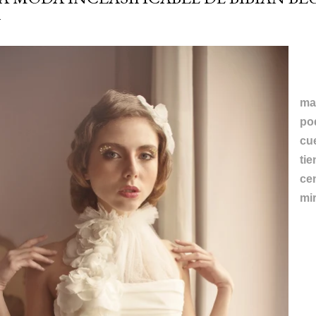
B
ma
po
cu
ti
ce
mi