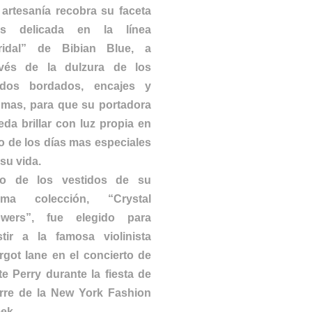
 artesanía recobra su faceta
s delicada en la línea
ridal” de Bibian Blue, a
avés de la dulzura de los
jidos bordados, encajes y
umas, para que su portadora
eda brillar con luz propia en
o de los días mas especiales
su vida.
o de los vestidos de su
tima colección, “Crystal
owers”, fue elegido para
stir a la famosa violinista
rgot Iane en el concierto de
te Perry durante la fiesta de
erre de la New York Fashion
ek.