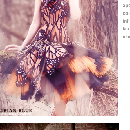
apo
co
inf
la
clá