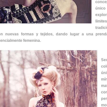
conce
único 
expl
lími
tradic
on nuevas formas y tejidos, dando lugar a una prenda
encialmente femenina.
Sex
col
ún
mí
m
co
pe
mo