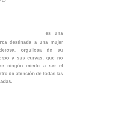
IBIAN BLUE
es una
rca destinada a una mujer
derosa, orgullosa de su
erpo y sus curvas, que no
ene ningún miedo a ser el
ntro de atención de todas las
radas.