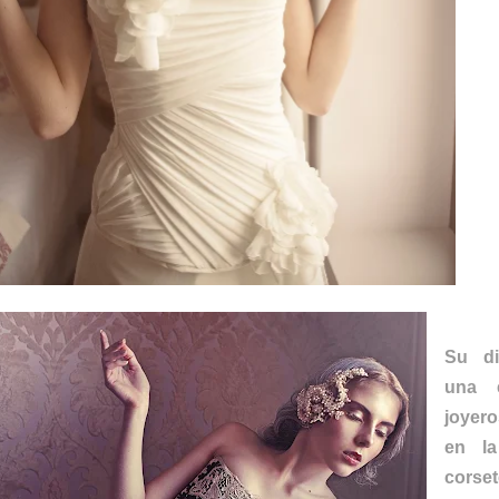
Su di
una e
joyero
en la
corset