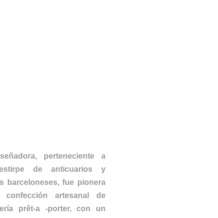
señadora, perteneciente a
stirpe de anticuarios y
s barceloneses, fue pionera
 confección artesanal de
ería prêt-a -porter, con un