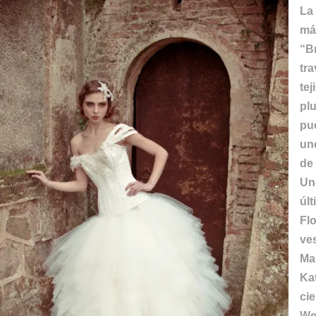
La
má
“B
tr
te
pl
pu
un
de 
Un
úl
Fl
ve
Ma
Ka
ci
We