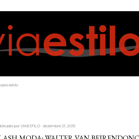
Ir al contenido principal
opio estilo
blicado por
VIAESTILO
diciembre 21, 2015
LASH MODA: WALTER VAN BEIRENDONCK