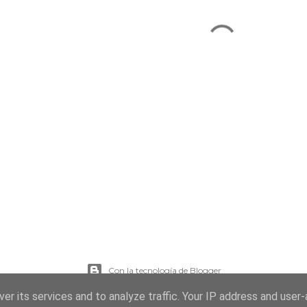
Con la tecnología de Blogger
er its services and to analyze traffic. Your IP address and user
Imágenes del tema:
sebastian-julian