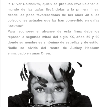
P. Oliver Goldsmith, quien se propuso revolucionar el
mundo de las gafas llevándolas a la primera línea,
desde las poco favorecedoras de los años 30 a las
colecciones actuales que las han convertido en gafas
"couture".
Para reconocer el alcance de esta firma debemos
repasar la segunda mitad del siglo XX, años 50 y 60
donde su nombre es sinónimo de estrellas y de estilo.
Nadie se olvida del rostro de Audrey Hepburn
enmarcado en unas Oliver.