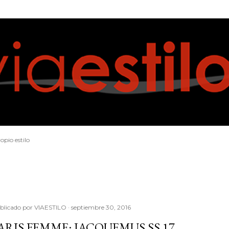
Ir al contenido principal
opio estilo
blicado por
VIAESTILO
septiembre 30, 2016
ARIS FEMME: JACQUEMUS SS 17