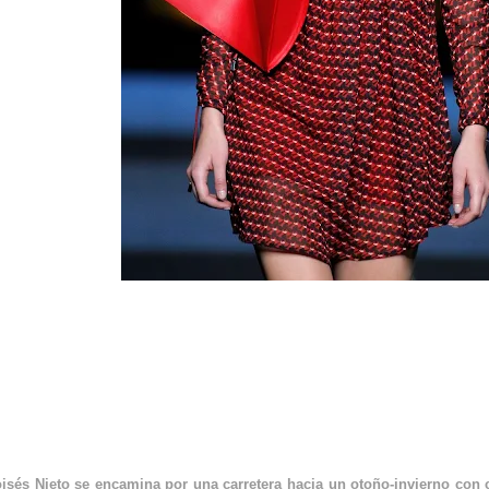
MOISÉS NIETO FW 17-
EL COLOR DEL INVIERNO
isés Nieto se encamina por una carretera hacia un otoño-invierno con 