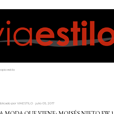
Ir al contenido principal
opio estilo
blicado por
VIAESTILO
julio 05, 2017
A MODA QUE VIENE: MOISÉS NIETO FW 1