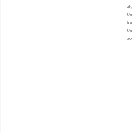
al
Un
fr
Un
ac