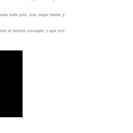
sta todo gris, una mujer fuerte y
enen el mismo concepto y que nos