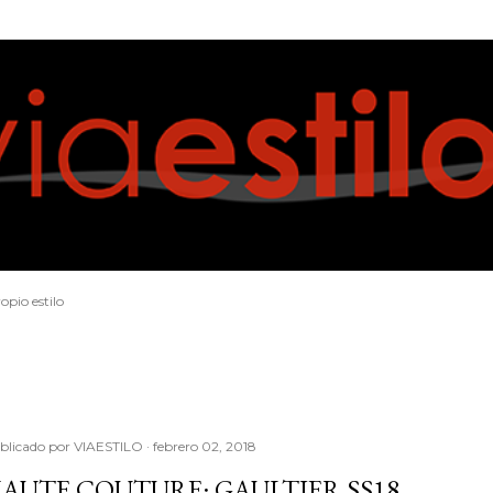
Ir al contenido principal
opio estilo
blicado por
VIAESTILO
febrero 02, 2018
AUTE COUTURE: GAULTIER SS18