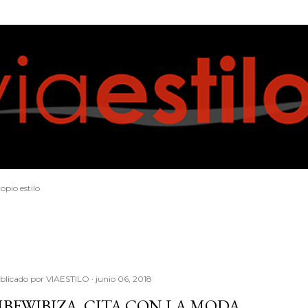
Ir al contenido principal
opio estilo
blicado por
VIAESTILO
junio 06, 2018
BFWIBIZA, CITA CON LA MODA