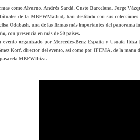
rmas como
Alvarno
,
Andrés Sardá
,
Custo Barcelona
,
Jorge Vázq
bituales de la
MBFWMadrid
, han desfilado con sus coleccione
lisa Odabash
, una de las firmas más importantes del panorama i
ño, con presencia en más de 50 países.
 evento organizado por
Mercedes-Benz España
y
Usuaïa Ibiza 
mez Korf
, director del evento, así como por
IFEMA
, de la mano 
 pasarela
MBFWIbiza
.