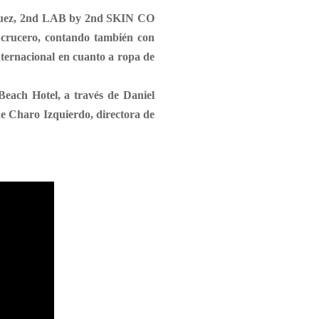
uez
,
2nd LAB by 2nd SKIN CO
s crucero, contando también con
nternacional en cuanto a ropa de
Beach Hotel
, a través de
Daniel
de
Charo Izquierdo
, directora de