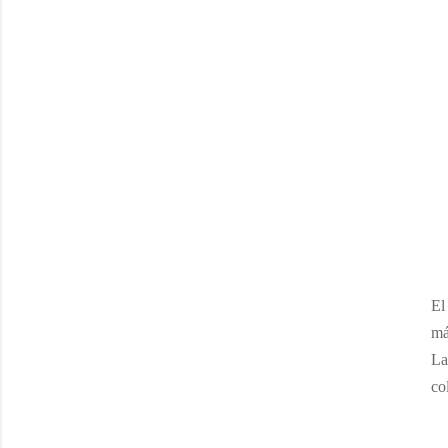
El
má
La
co