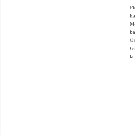
Fi
ha
Me
ba
Un
Gó
la