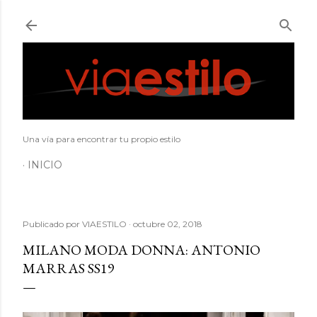
Ir al contenido principal
Una vía para encontrar tu propio estilo
INICIO
Publicado por
VIAESTILO
octubre 02, 2018
MILANO MODA DONNA: ANTONIO
MARRAS SS19