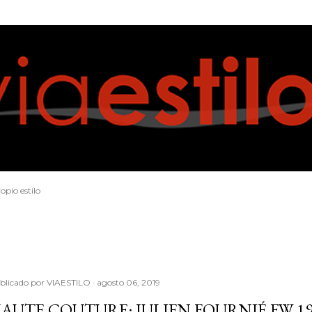
Ir al contenido principal
opio estilo
blicado por
VIAESTILO
agosto 06, 2019
AUTE COUTURE: JULIEN FOURNIÉ FW 19