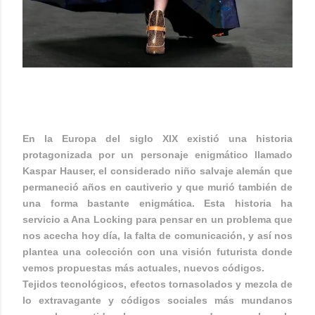
ANA LOCKING FW 19-20
En la Europa del siglo XIX existió una historia
protagonizada por un personaje enigmático llamado
Kaspar Hauser, el considerado niño salvaje alemán que
permaneció años en cautiverio y que murió también de
una forma bastante enigmática. Esta historia ha
servicio a Ana Locking para pensar en un problema que
nos acecha hoy día, la falta de comunicación, y así nos
plantea una colección con una visión futurista donde
vemos propuestas más actuales, nuevos códigos.
Tejidos tecnológicos, efectos tornasolados y mezcla de
lo extravagante y códigos sociales más mundanos