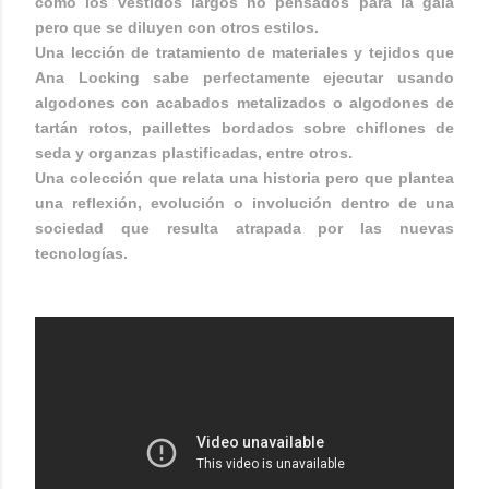
como los vestidos largos no pensados para la gala
pero que se diluyen con otros estilos.
Una lección de tratamiento de materiales y tejidos que
Ana Locking sabe perfectamente ejecutar usando
algodones con acabados metalizados o algodones de
tartán rotos, paillettes bordados sobre chiflones de
seda y organzas plastificadas, entre otros.
Una colección que relata una historia pero que plantea
una reflexión, evolución o involución dentro de una
sociedad que resulta atrapada por las nuevas
tecnologías.