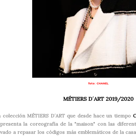
foto: CHANEL
MÉTIERS D´ART 2019/2020
a colección MÉTIERS D´ART que desde hace un tiempo
presenta la coreografía de la "maison" con las diferen
evado a repasar los códigos más emblemáticos de la casa.