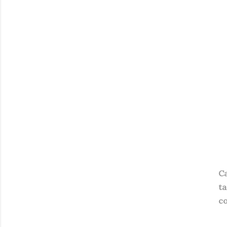
C
ta
co