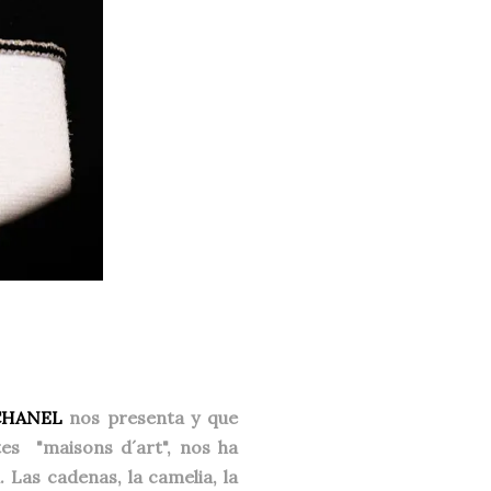
CHANEL
nos presenta y que
tes "maisons d´art", nos ha
 Las cadenas, la camelia, la