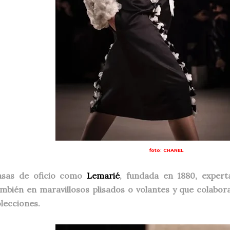
foto: CHANEL
asas de oficio como
Lemarié
, fundada en 1880, expert
mbién en maravillosos plisados o volantes y que colabo
lecciones.