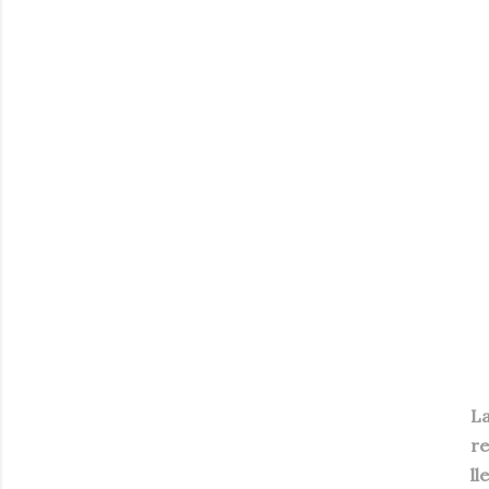
L
re
ll