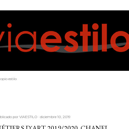
Ir al contenido principal
opio estilo
blicado por
VIAESTILO
diciembre 10, 2019
ÉTIERS D´ART 2019/2020, CHANEL