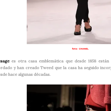
foto: CHANEL
esage
es otra casa emblemática que desde 1858 están p
rdado y han creado Tweed que la casa ha seguido incor
sde hace algunas décadas.