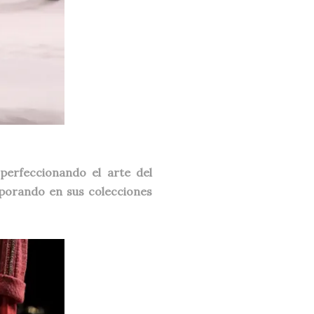
erfeccionando el arte del
porando en sus colecciones