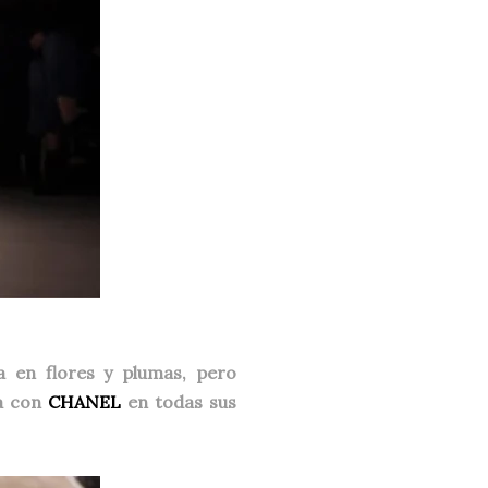
a en flores y plumas, pero
ra con
CHANEL
en todas sus