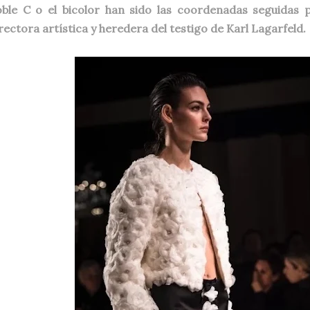
ble C o el bicolor han sido las coordenadas seguidas p
rectora artística y heredera del testigo de Karl Lagarfeld.