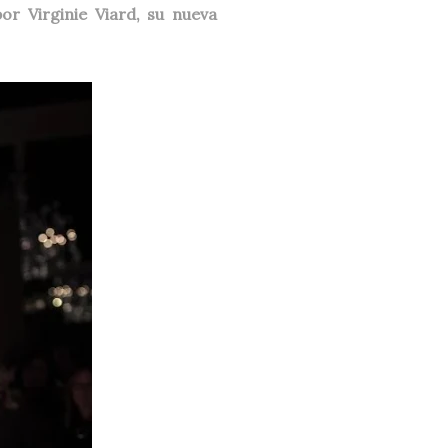
or Virginie Viard, su nueva