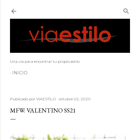
Ir al contenido principal
Una vía para encontrar tu propio estilo
INICIO
Publicado por
VIAESTILO
octubre 02, 2020
MFW: VALENTINO SS21