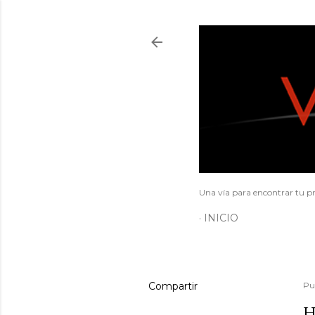
Una vía para encontrar tu pr
INICIO
Compartir
Pu
H