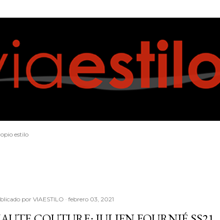
Ir al contenido principal
opio estilo
blicado por
VIAESTILO
febrero 03, 2021
AUTE COUTURE: JULIEN FOURNIÉ SS21