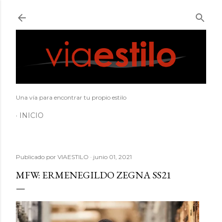
Ir al contenido principal
Una vía para encontrar tu propio estilo
INICIO
Publicado por
VIAESTILO
junio 01, 2021
MFW: ERMENEGILDO ZEGNA SS21