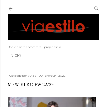
Ir al contenido principal
Una vía para encontrar tu propio estilo
INICIO
Publicado por
VIAESTILO
enero 24, 2022
MFW: ETRO FW 22/23