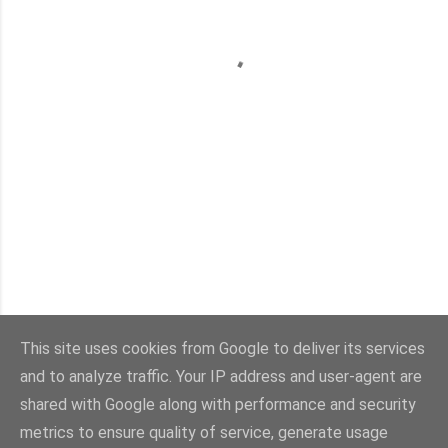
This site uses cookies from Google to deliver its services
and to analyze traffic. Your IP address and user-agent are
Con la tecnología de Blogger
shared with Google along with performance and security
metrics to ensure quality of service, generate usage
Imágenes del tema:
sebastian-julian