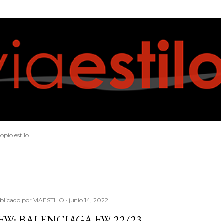
Ir al contenido principal
opio estilo
blicado por
VIAESTILO
junio 14, 2022
FW: BALENCIAGA FW 22/23