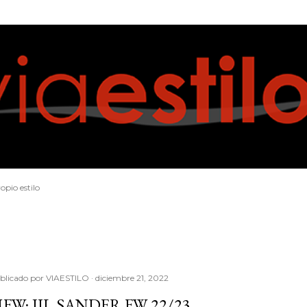
Ir al contenido principal
opio estilo
blicado por
VIAESTILO
diciembre 21, 2022
FW: JIL SANDER FW 22/23