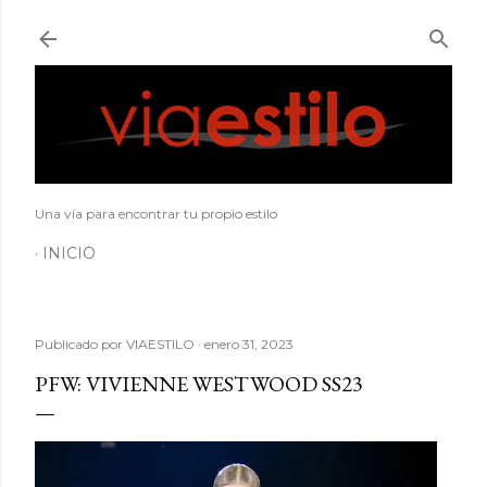
Ir al contenido principal
Una vía para encontrar tu propio estilo
INICIO
Publicado por
VIAESTILO
enero 31, 2023
PFW: VIVIENNE WESTWOOD SS23