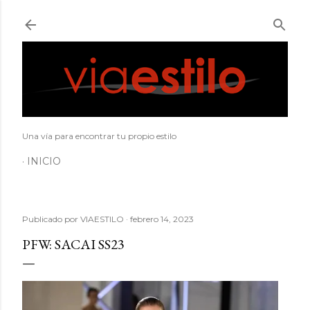
Ir al contenido principal
Una vía para encontrar tu propio estilo
INICIO
Publicado por
VIAESTILO
febrero 14, 2023
PFW: SACAI SS23