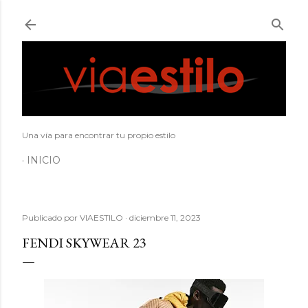
Ir al contenido principal
Una vía para encontrar tu propio estilo
INICIO
Publicado por
VIAESTILO
diciembre 11, 2023
FENDI SKYWEAR 23