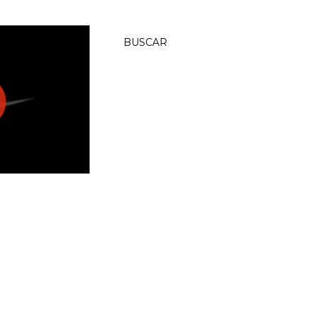
BUSCAR