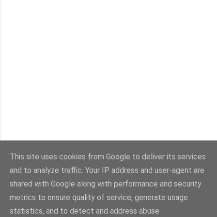
This site uses cookies from Google to deliver its services
and to analyze traffic. Your IP address and user-agent are
Con la tecnología de Blogger
shared with Google along with performance and security
metrics to ensure quality of service, generate usage
Imágenes del tema:
sebastian-julian
statistics, and to detect and address abuse.
@viaestilo