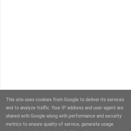
This site uses cookies from Google to deliver its services
and to analyze traffic. Your IP address and user-agent are
Con la tecnología de Blogger
shared with Google along with performance and security
metrics to ensure quality of service, generate usage
Imágenes del tema:
sebastian-julian