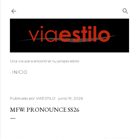
Ir al contenido principal
Una vía para encontrar tu propio estilo
INICIO
Publicado por
VIAESTILO
junio 19, 2026
MFW: PRONOUNCE SS26